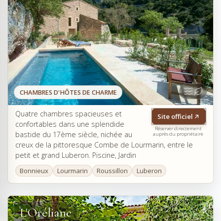
CHAMBRES D'HÔTES DE CHARME
Quatre chambres spacieuses et
Site officiel
confortables dans une splendide
Réserver directement
bastide du 17ème siècle, nichée au
auprès du propriétaire
creux de la pittoresque Combe de Lourmarin, entre le
petit et grand Luberon. Piscine, Jardin
Bonnieux
Lourmarin
Roussillon
Luberon
L'Oréliane