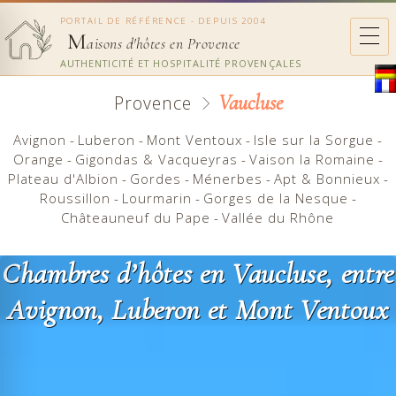
PORTAIL DE RÉFÉRENCE - DEPUIS 2004
M
aisons d'hôtes en Provence
AUTHENTICITÉ ET HOSPITALITÉ PROVENÇALES
Vaucluse
Provence
Avignon
-
Luberon
-
Mont Ventoux
-
Isle sur la Sorgue
-
Orange
-
Gigondas & Vacqueyras
-
Vaison la Romaine
-
Plateau d'Albion
-
Gordes
-
Ménerbes
-
Apt & Bonnieux
-
Roussillon
-
Lourmarin
-
Gorges de la Nesque
-
Châteauneuf du Pape
-
Vallée du Rhône
Chambres d’hôtes en Vaucluse, entre
Avignon, Luberon et Mont Ventoux