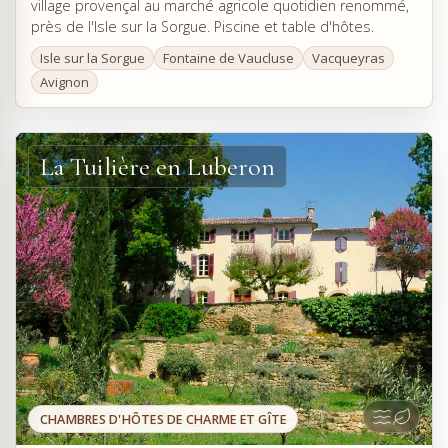
village provençal au marché agricole quotidien renommé,
près de l'Isle sur la Sorgue. Piscine et table d'hôtes.
Isle sur la Sorgue
Fontaine de Vaucluse
Vacqueyras
Avignon
La Tuilière en Luberon
CHAMBRES D'HÔTES DE CHARME ET GÎTE