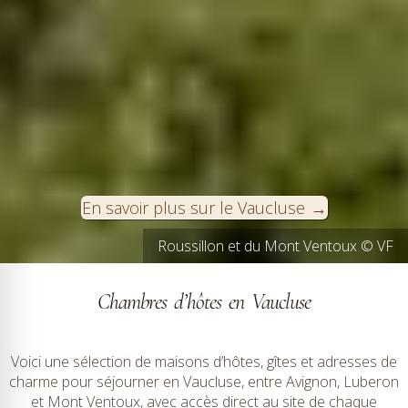
En savoir plus sur le Vaucluse
Roussillon et du Mont Ventoux © VF
Chambres d’hôtes en Vaucluse
Voici une sélection de maisons d’hôtes, gîtes et adresses de
charme pour séjourner en Vaucluse, entre Avignon, Luberon
et Mont Ventoux, avec accès direct au site de chaque