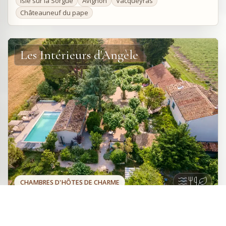
Isle sur la Sorgue
Avignon
Vacqueyras
Châteauneuf du pape
Les Intérieurs d'Angèle
CHAMBRES D'HÔTES DE CHARME
Quatre chambres d'hôtes et une Suite
Site officiel
familiale dans un mas provençal
Réserver directement
joliment restauré situé dans la
auprès du propriétaire