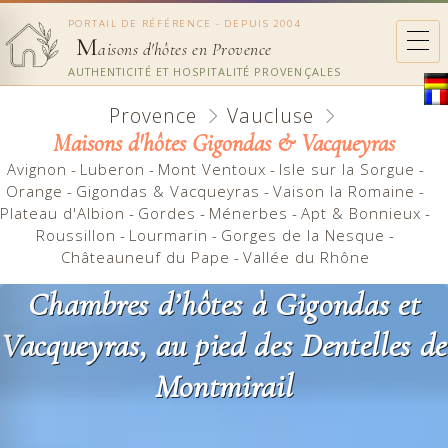
PORTAIL DE RÉFÉRENCE - DEPUIS 2004
M
aisons d'hôtes en Provence
AUTHENTICITÉ ET HOSPITALITÉ PROVENÇALES
Provence
Vaucluse
Maisons d'hôtes Gigondas & Vacqueyras
Avignon
-
Luberon
-
Mont Ventoux
-
Isle sur la Sorgue
-
Orange
-
Gigondas & Vacqueyras
-
Vaison la Romaine
-
Plateau d'Albion
-
Gordes
-
Ménerbes
-
Apt & Bonnieux
-
Roussillon
-
Lourmarin
-
Gorges de la Nesque
-
Châteauneuf du Pape
-
Vallée du Rhône
Chambres d’hôtes à Gigondas et
Vacqueyras, au pied des Dentelles de
Montmirail