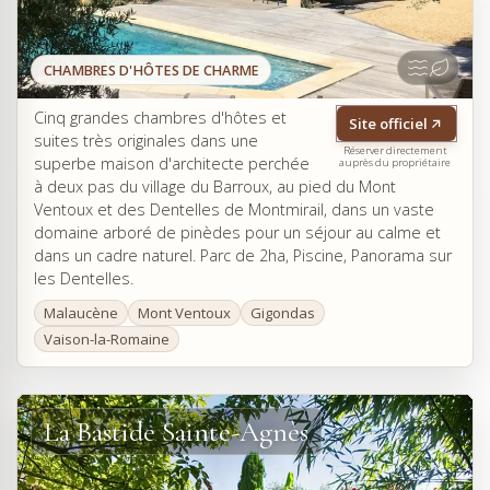
CHAMBRES D'HÔTES DE CHARME
Cinq grandes chambres d'hôtes et
Site officiel
suites très originales dans une
Réserver directement
superbe maison d'architecte perchée
auprès du propriétaire
à deux pas du village du Barroux, au pied du Mont
Ventoux et des Dentelles de Montmirail, dans un vaste
domaine arboré de pinèdes pour un séjour au calme et
dans un cadre naturel. Parc de 2ha, Piscine, Panorama sur
les Dentelles.
Malaucène
Mont Ventoux
Gigondas
Vaison-la-Romaine
La Bastide Sainte-Agnès