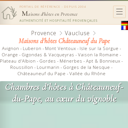
PORTAIL DE RÉFÉRENCE - DEPUIS 2004
M
aisons d'hôtes en Provence
AUTHENTICITÉ ET HOSPITALITÉ PROVENÇALES
Provence
Vaucluse
Maisons d'hôtes Châteauneuf du Pape
Avignon
-
Luberon
-
Mont Ventoux
-
Isle sur la Sorgue
-
Orange
-
Gigondas & Vacqueyras
-
Vaison la Romaine
-
Plateau d'Albion
-
Gordes
-
Ménerbes
-
Apt & Bonnieux
-
Roussillon
-
Lourmarin
-
Gorges de la Nesque
-
Châteauneuf du Pape
-
Vallée du Rhône
Chambres d’hôtes à Châteauneuf-
du-Pape, au cœur du vignoble