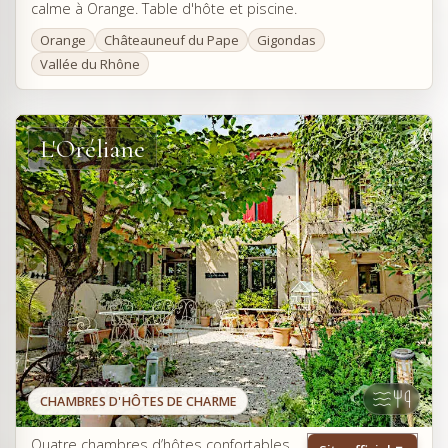
calme à Orange. Table d'hôte et piscine.
Orange
Châteauneuf du Pape
Gigondas
Vallée du Rhône
L'Oréliane
CHAMBRES D'HÔTES DE CHARME
Quatre chambres d’hôtes confortables