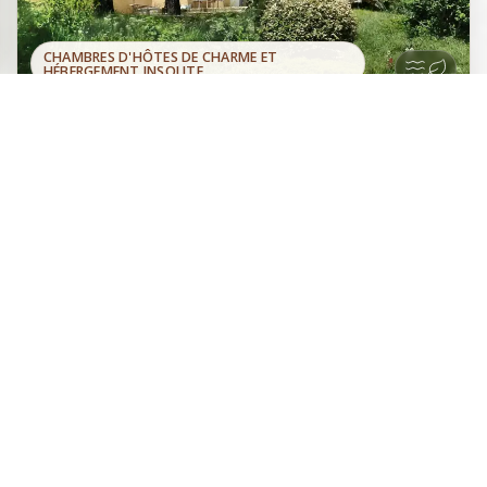
CHAMBRES D'HÔTES DE CHARME ET
HÉBERGEMENT INSOLITE
Deux chambres spacieuses et
Site officiel
confortables, auxquelles s’ajoute en
Réserver directement
été une chambre insolite perchée
auprès du propriétaire
dans un arbre, sous les étoiles. À Saint-Marcel-lès-Sauzet,
en Drôme provençale, près de Montélimar. Panorama,
jardin et piscine.
Montélimar
Drôme Provençale
Vallée du Rhône
Ardèche méridionale
La Lauren