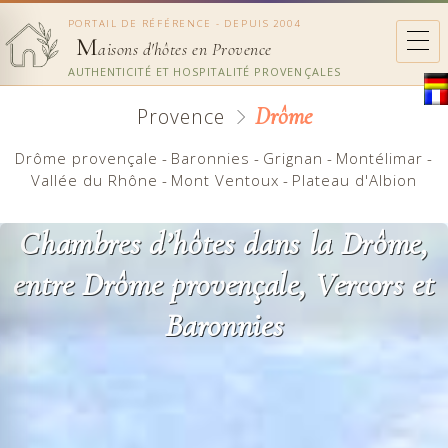
PORTAIL DE RÉFÉRENCE - DEPUIS 2004
M
aisons d'hôtes en Provence
AUTHENTICITÉ ET HOSPITALITÉ PROVENÇALES
Drôme
Provence
Drôme provençale
-
Baronnies
-
Grignan
-
Montélimar
-
Vallée du Rhône
-
Mont Ventoux
-
Plateau d'Albion
Chambres d’hôtes dans la Drôme,
entre Drôme provençale, Vercors et
Baronnies