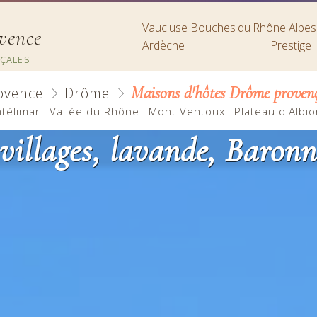
Vaucluse
Bouches du Rhône
Alpe
ovence
Ardèche
Prestige
NÇALES
Maisons d'hôtes Drôme proven
ovence
Drôme
télimar
-
Vallée du Rhône
-
Mont Ventoux
-
Plateau d'Albio
villages, lavande, Baron