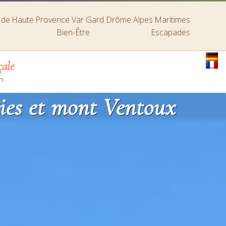
s de Haute Provence
Var
Gard
Drôme
Alpes Maritimes
Bien-Être
Escapades
çale
n
nies et mont Ventoux