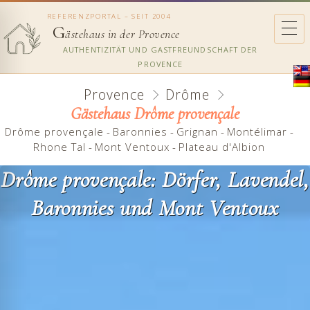
REFERENZPORTAL – SEIT 2004
G
ästehaus in der Provence
AUTHENTIZITÄT UND GASTFREUNDSCHAFT DER
PROVENCE
Provence
Drôme
Gästehaus Drôme provençale
Drôme provençale
-
Baronnies
-
Grignan
-
Montélimar
-
Rhone Tal
-
Mont Ventoux
-
Plateau d'Albion
Drôme provençale: Dörfer, Lavendel,
Baronnies und Mont Ventoux