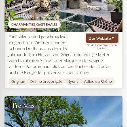
CHARMANTES GÄSTEHAUS
Fünf stilvolle und geschmackvoll
Zur Website
eingerichtete Zimmer in einem
Direkt beim Eigentümer
schönen Dorfhaus aus dem 16.
buchen
Jahrhundert, im Herzen von Grignan, nur wenige Meter
vom berühmten Schloss der Marquise de Sévigné
entfernt. Panoramaausblick auf die Dächer des Dorfes
und die Berge der provenzalischen Drôme.
Grignan
Drôme provençale
Nyons
Vallée du Rhône
Tre Mas