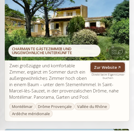
CHARMANTE GÄSTEZIMMER UND
UNGEWÖHNLICHE UNTERKÜNFTE
Zwei großzügige und komfortable
Zur Website
Zimmer, ergänzt im Sommer durch ein
Direkt beim Eigentümer
außergewöhnliches Zimmer hoch oben
buchen
in einem Baum – unter dem Sternenhimmel. In Saint-
Marcel-lès-Sauzet, in der provenzalischen Drôme, nahe
Montélimar. Panorama, Garten und Pool.
Montélimar
Drôme Provençale
Vallée du Rhône
Ardèche méridionale