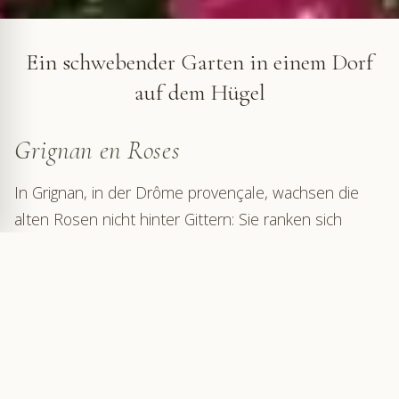
Grignan en Roses © VF
Ein schwebender Garten in einem Dorf
auf dem Hügel
Grignan en Roses
In Grignan, in der Drôme provençale, wachsen die
alten Rosen nicht hinter Gittern: Sie ranken sich
entlang der jahrhundertealten Mauern, säumen die
Treppen und blühen im Schatten der gepflasterten
Gassen. Mehr als 400 Rosenstöcke, die rund 150
Sorten repräsentieren, bilden einen offenen
Rosengarten, der sich harmonisch in das Herz des
Dorfes einfügt.