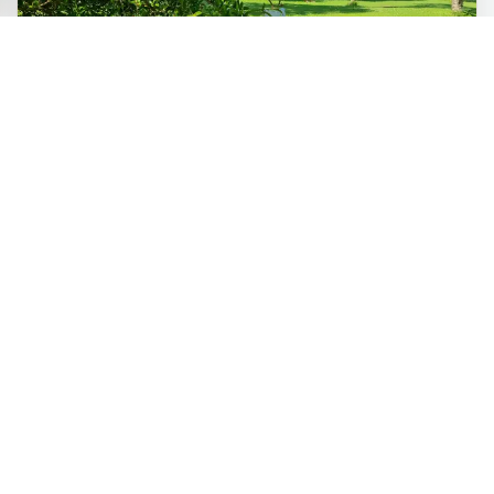
CHARMANTES GÄSTEHAUS
Nur ein charmantes unabhängiges
Zur Website
Gästezimmer, ideal gelegen in der
Direkt beim Eigentümer
Nähe von Noves, zwischen Avignon,
buchen
dem Luberon und den Alpilles, in einem weitläufigen
Garten, weit weg von Lärm und Verschmutzung.
Gemeinschaftspool, Park, Kochnische.
Saint Rémy de Provence
Alpilles
Avignon
Luberon
Mas des Marguerites