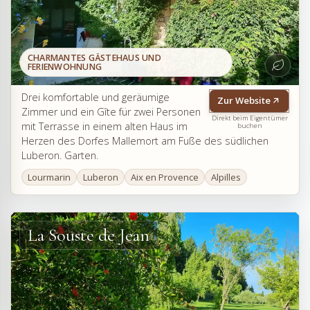
CHARMANTES GÄSTEHAUS UND
FERIENWOHNUNG
Drei komfortable und geräumige
Zur Website
Zimmer und ein Gîte für zwei Personen
Direkt beim Eigentümer
mit Terrasse in einem alten Haus im
buchen
Herzen des Dorfes Mallemort am Fuße des südlichen
Luberon. Garten.
Lourmarin
Luberon
Aix en Provence
Alpilles
La Souste de Jean