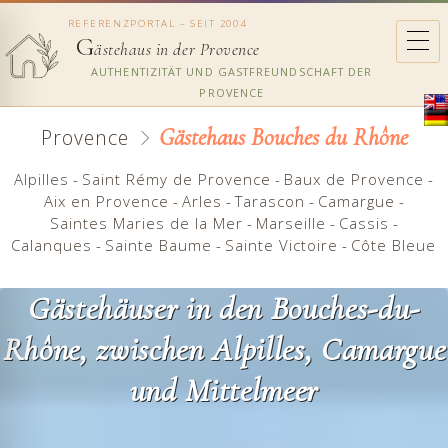
REFERENZPORTAL – SEIT 2004
G
ästehaus in der Provence
AUTHENTIZITÄT UND GASTFREUNDSCHAFT DER
PROVENCE
Gästehaus Bouches du Rhône
Provence
Alpilles
-
Saint Rémy de Provence
-
Baux de Provence
-
Aix en Provence
-
Arles
-
Tarascon
-
Camargue
-
Saintes Maries de la Mer
-
Marseille
-
Cassis
-
Calanques
-
Sainte Baume
-
Sainte Victoire
-
Côte Bleue
Gästehäuser in den Bouches-du-
Rhône, zwischen Alpilles, Camargue
und Mittelmeer