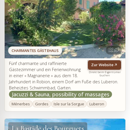
CHARMANTES GÄSTEHAUS
Fünf charmante und raffinierte
Zur Website
Gästezimmer und ein Ferienwohnung
Direkt beim Eigentümer
in einer « Magnanerie » aus dem 18.
buchen
Jahrhundert in Robion, einem Dorf am Fuße des Luberon.
Beheiztes Schwimmbad, Garten.
Jacuzzi & Sauna, possibility of massages
Ménerbes
Gordes
Isle sur la Sorgue
Luberon
La Bastide des Bourguets