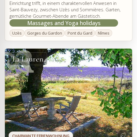
Einrichtung trifft, in einem charaktervollen Anwesen in
Saint-Bauvezy, zwischen Uzès und Sommières. Garten,
gemütliche Gourmet-Abende am Gästetisch.
Massages and Yoga holidays
Uzès
Gorges du Gardon
Pont du Gard
Nîmes
La Lauren
CHARMANTE FERIENWOHNUNG