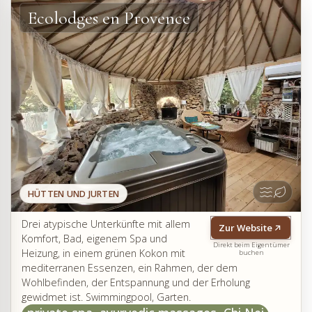
Ecolodges en Provence
HÜTTEN UND JURTEN
Drei atypische Unterkünfte mit allem
Zur Website
Komfort, Bad, eigenem Spa und
Direkt beim Eigentümer
Heizung, in einem grünen Kokon mit
buchen
mediterranen Essenzen, ein Rahmen, der dem
Wohlbefinden, der Entspannung und der Erholung
gewidmet ist. Swimmingpool, Garten.