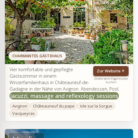
CHARMANTES GÄSTEHAUS
Vier komfortable und gepflegte
Zur Website
Gästezimmer in einem
Direkt beim Eigentümer
Winzerfamilienhaus in Châteauneuf-de-
buchen
Gadagne in der Nähe von Avignon. Abendessen, Pool.
Jacuzzi, massage and reflexology sessions
Avignon
Châteauneuf du pape
Isle sur la Sorgue
Vacqueyras