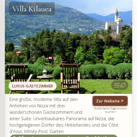
Villa Kilauea
LUXUS-GÄSTEZIMMER
Eine große, moderne Villa auf den
Zur Website
Anhöhen von Nizza mit drei
Direkt beim Eigentümer
wunderschönen Gästezimmern und
buchen
einer Suite. Unverbaubares Panorama auf Nizza, die
hochgelegenen Dörfer des Hinterlandes und die Côte
d'Azur, Infinity-Pool, Garten.