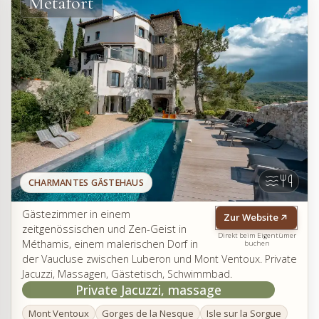
Metafort
CHARMANTES GÄSTEHAUS
Gästezimmer in einem
Zur Website
zeitgenössischen und Zen-Geist in
Direkt beim Eigentümer
Méthamis, einem malerischen Dorf in
buchen
der Vaucluse zwischen Luberon und Mont Ventoux. Private
Jacuzzi, Massagen, Gästetisch, Schwimmbad.
Private Jacuzzi, massage
Mont Ventoux
Gorges de la Nesque
Isle sur la Sorgue