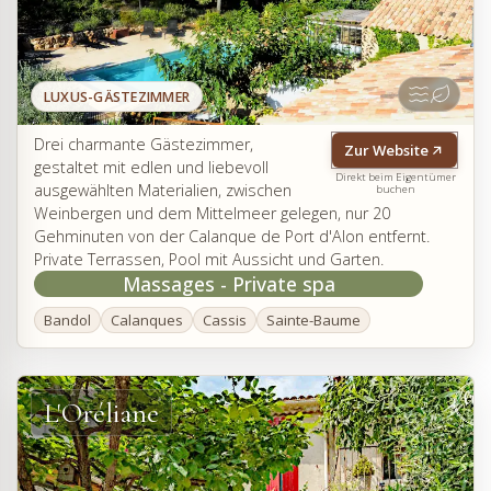
LUXUS-GÄSTEZIMMER
Drei charmante Gästezimmer,
Zur Website
gestaltet mit edlen und liebevoll
Direkt beim Eigentümer
ausgewählten Materialien, zwischen
buchen
Weinbergen und dem Mittelmeer gelegen, nur 20
Gehminuten von der Calanque de Port d'Alon entfernt.
Private Terrassen, Pool mit Aussicht und Garten.
Massages - Private spa
Bandol
Calanques
Cassis
Sainte-Baume
L'Oréliane