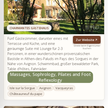
CHARMANTES GÄSTEHAUS
Fünf Gästezimmer, darunter eines mit
Zur Website
Terrasse und Küche, und eine
Direkt beim Eigentümer
geräumige Suite mit Lounge für 2-3
buchen
Personen, in einer wunderschönen provenzalischen
Bastide in Althen-des-Paluds im Pays des Sorgues in der
Nähe von Avignon. Schwimmbad, großer bewaldeter Park,
Table d'hôtes, Fahrräder.
Massages, Sophrology, Pilates and Foot
Reflexology
Isle sur la Sorgue
Avignon
Vacqueyras
Châteauneuf du pape