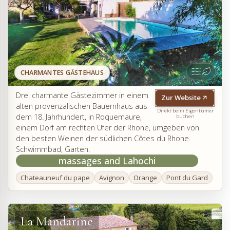
CHARMANTES GÄSTEHAUS
Drei charmante Gästezimmer in einem
Zur Website
alten provenzalischen Bauernhaus aus
Direkt beim Eigentümer
dem 18. Jahrhundert, in Roquemaure,
buchen
einem Dorf am rechten Ufer der Rhone, umgeben von
den besten Weinen der südlichen Côtes du Rhone.
Schwimmbad, Garten.
massages and Lahochi
Chateauneuf du pape
Avignon
Orange
Pont du Gard
La Mandarine