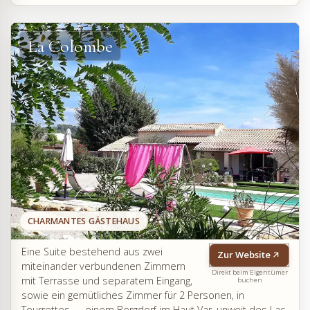
La Colombe
CHARMANTES GÄSTEHAUS
Eine Suite bestehend aus zwei
Zur Website
miteinander verbundenen Zimmern
Direkt beim Eigentümer
mit Terrasse und separatem Eingang,
buchen
sowie ein gemütliches Zimmer für 2 Personen, in
Tourrettes — einem Bergdorf im Haut Var, unweit des Lac