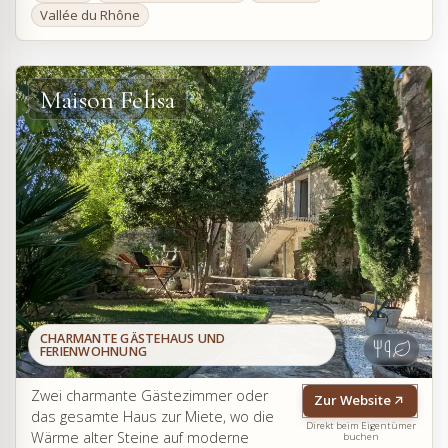
Vallée du Rhône
Maison Felisa
CHARMANTE GÄSTEHAUS UND
FERIENWOHNUNG
Zwei charmante Gästezimmer oder
Zur Website
das gesamte Haus zur Miete, wo die
Direkt beim Eigentümer
Wärme alter Steine auf moderne
buchen