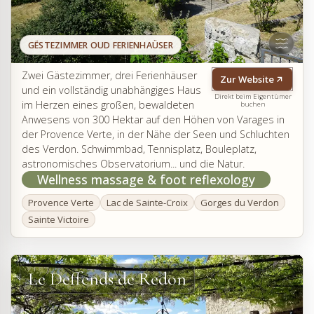
GËSTEZIMMER OUD FERIENHAÜSER
Zwei Gästezimmer, drei Ferienhäuser
Zur Website
und ein vollständig unabhängiges Haus
Direkt beim Eigentümer
im Herzen eines großen, bewaldeten
buchen
Anwesens von 300 Hektar auf den Höhen von Varages in
der Provence Verte, in der Nähe der Seen und Schluchten
des Verdon. Schwimmbad, Tennisplatz, Bouleplatz,
astronomisches Observatorium... und die Natur.
Wellness massage & foot reflexology
Provence Verte
Lac de Sainte-Croix
Gorges du Verdon
Sainte Victoire
Le Deffends de Redon