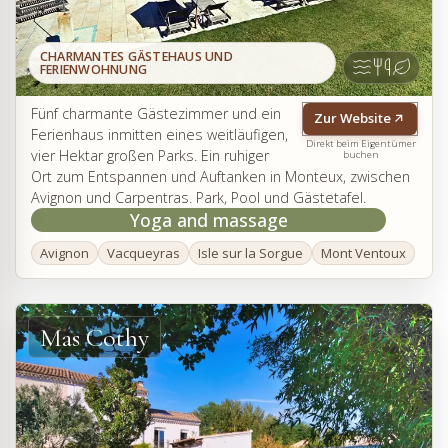
CHARMANTES GÄSTEHAUS UND
FERIENWOHNUNG
Fünf charmante Gästezimmer und ein
Zur Website
Ferienhaus inmitten eines weitläufigen,
Direkt beim Eigentümer
vier Hektar großen Parks. Ein ruhiger
buchen
Ort zum Entspannen und Auftanken in Monteux, zwischen
Avignon und Carpentras. Park, Pool und Gästetafel.
Yoga and massage
Avignon
Vacqueyras
Isle sur la Sorgue
Mont Ventoux
Mas Cothy