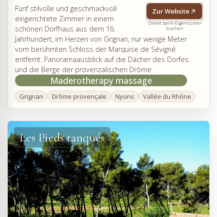
Fünf stilvolle und geschmackvoll
Zur Website
eingerichtete Zimmer in einem
Direkt beim Eigentümer
schönen Dorfhaus aus dem 16.
buchen
Jahrhundert, im Herzen von Grignan, nur wenige Meter
vom berühmten Schloss der Marquise de Sévigné
entfernt. Panoramaausblick auf die Dächer des Dorfes
und die Berge der provenzalischen Drôme.
Maderotherapy massage
Grignan
Drôme provençale
Nyons
Vallée du Rhône
Les Pieds tanqués