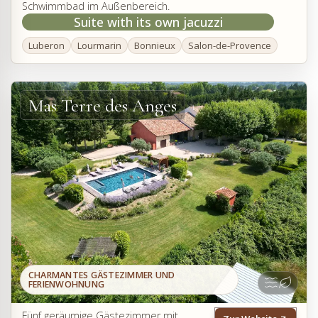
Schwimmbad im Außenbereich.
Suite with its own jacuzzi
Luberon
Lourmarin
Bonnieux
Salon-de-Provence
Mas Terre des Anges
CHARMANTES GÄSTEZIMMER UND
FERIENWOHNUNG
Fünf geräumige Gästezimmer mit