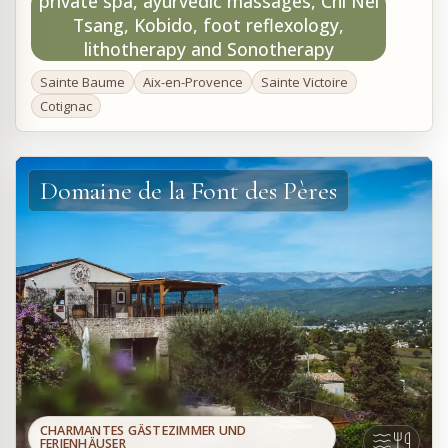
private spa, ayurvedic massages, Chi Nei
Tsang, Kobido, foot reflexology,
lithotherapy and Sonotherapy
Sainte Baume
Aix-en-Provence
Sainte Victoire
Cotignac
Domaine de la Font des Pères
CHARMANTES GÄSTEZIMMER UND
FERIENHÄUSER