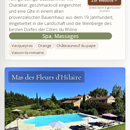
Zur Website
Charakter, geschmackvoll eingerichtet
Direkt beim Eigentümer
und eine Gîte in einem alten
buchen
provenzalischen Bauernhaus aus dem 19. Jahrhundert,
eingebettet in die Landschaft und die Weinberge des
besten Dorfes der Côtes du Rhône.
Spa, Massages
Vacqueyras
Orange
Châteauneuf du pape
Vaison-la-romaine
Mas des Fleurs d'Hilaire