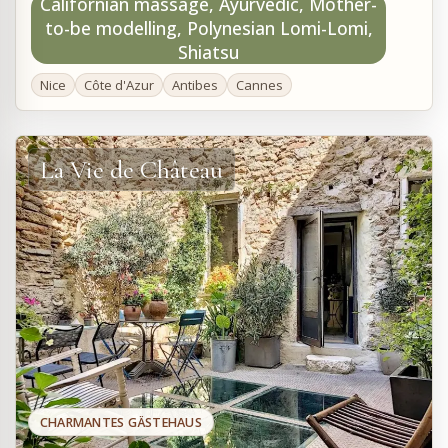
Californian massage, Ayurvedic, Mother-
to-be modelling, Polynesian Lomi-Lomi,
Shiatsu
Nice
Côte d'Azur
Antibes
Cannes
La Vie de Château
CHARMANTES GÄSTEHAUS