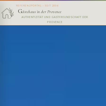
REFERENZPORTAL – SEIT 2004
G
ästehaus in der Provence
AUTHENTIZITÄT UND GASTFREUNDSCHAFT DER
PROVENCE