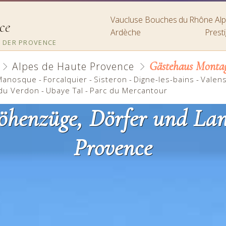
Vaucluse
Bouches du Rhône
A
ce
Ardèche
Prest
 DER PROVENCE
Gästehaus Montag
Alpes de Haute Provence
Manosque
-
Forcalquier
-
Sisteron
-
Digne-les-bains
-
Valen
du Verdon
-
Ubaye Tal
-
Parc du Mercantour
öhenzüge, Dörfer und Lan
Provence