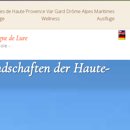
lpes de Haute Provence
Var
Gard
Drôme
Alpes Maritimes
ige
Wellness
Ausflüge
ne de Lure
sole
-
dschaften der Haute-