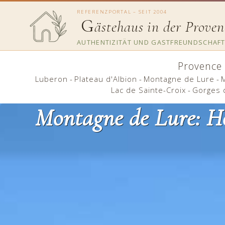
REFERENZPORTAL – SEIT 2004
G
ästehaus in der Proven
AUTHENTIZITÄT UND GASTFREUNDSCHAFT
Provence
Luberon
-
Plateau d'Albion
-
Montagne de Lure
-
Lac de Sainte-Croix
-
Gorges 
Montagne de Lure: H