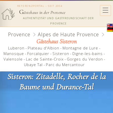
REFERENZPORTAL – SEIT 2004
G
ästehaus in der Provence
AUTHENTIZITÄT UND GASTFREUNDSCHAFT DER
PROVENCE
Provence
Alpes de Haute Provence
Gästehaus Sisteron
Luberon
-
Plateau d'Albion
-
Montagne de Lure
-
Manosque
-
Forcalquier
-
Sisteron
-
Digne-les-bains
-
Valensole
-
Lac de Sainte-Croix
-
Gorges du Verdon
-
Ubaye Tal
-
Parc du Mercantour
Sisteron: Zitadelle, Rocher de la
Baume und Durance-Tal