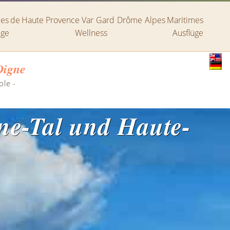
lpes de Haute Provence
Var
Gard
Drôme
Alpes Maritimes
ige
Wellness
Ausflüge
Digne
ole
-
ne-Tal und Haute-