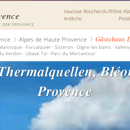
Vaucluse
Bouches du Rhône
A
vence
Ardèche
Prest
T DER PROVENCE
Gästehaus 
ence
Alpes de Haute Provence
Manosque
-
Forcalquier
-
Sisteron
-
Digne-les-bains
-
Valens
du Verdon
-
Ubaye Tal
-
Parc du Mercantour
 Thermalquellen, Bléo
Provence