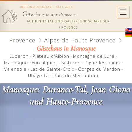
REFERENZPORTAL – SEIT 2004
G
ästehaus in der Provence
AUTHENTIZITÄT UND GASTFREUNDSCHAFT DER
PROVENCE
Provence
Alpes de Haute Provence
Gästehaus in Manosque
Luberon
-
Plateau d'Albion
-
Montagne de Lure
-
Manosque
-
Forcalquier
-
Sisteron
-
Digne-les-bains
-
Valensole
-
Lac de Sainte-Croix
-
Gorges du Verdon
-
Ubaye Tal
-
Parc du Mercantour
Manosque: Durance-Tal, Jean Giono
und Haute-Provence