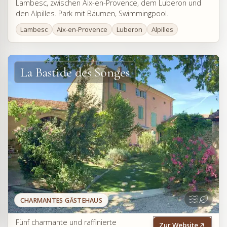
Lambesc, zwischen Aix-en-Provence, dem Luberon und
den Alpilles. Park mit Bäumen, Swimmingpool.
Lambesc
Aix-en-Provence
Luberon
Alpilles
La Bastide des Songes
CHARMANTES GÄSTEHAUS
Fünf charmante und raffinierte
Zur Website