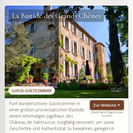
La Bastide des Grands Chênes
LUXUS-GÄSTEZIMMER
Fünf wunderschöne Gästezimmer in
Zur Website
einer großen provenzalischen Bastide,
Direkt beim Eigentümer
einem ehemaligen Jagdhaus des
buchen
Château de Valmousse, sorgfältig renoviert, um seine
Geschichte und Authentizität zu bewahren, gelegen in