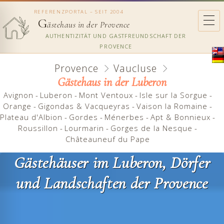
REFERENZPORTAL – SEIT 2004
G
ästehaus in der Provence
AUTHENTIZITÄT UND GASTFREUNDSCHAFT DER
PROVENCE
Provence
Vaucluse
Gästehaus in der Luberon
Avignon
-
Luberon
-
Mont Ventoux
-
Isle sur la Sorgue
-
Orange
-
Gigondas & Vacqueyras
-
Vaison la Romaine
-
Plateau d'Albion
-
Gordes
-
Ménerbes
-
Apt & Bonnieux
-
Roussillon
-
Lourmarin
-
Gorges de la Nesque
-
Châteauneuf du Pape
Gästehäuser im Luberon, Dörfer
und Landschaften der Provence