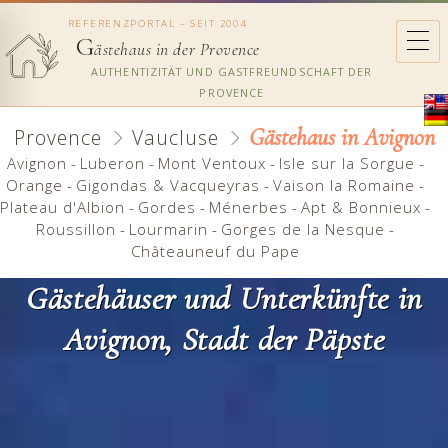
REFERENZPORTAL – SEIT 2004
G
ästehaus in der Provence
AUTHENTIZITÄT UND GASTFREUNDSCHAFT DER
PROVENCE
Gästehaus in Avignon
Provence
Vaucluse
Avignon
-
Luberon
-
Mont Ventoux
-
Isle sur la Sorgue
-
Orange
-
Gigondas & Vacqueyras
-
Vaison la Romaine
-
Plateau d'Albion
-
Gordes
-
Ménerbes
-
Apt & Bonnieux
-
Roussillon
-
Lourmarin
-
Gorges de la Nesque
-
Châteauneuf du Pape
Gästehäuser und Unterkünfte in
Avignon, Stadt der Päpste