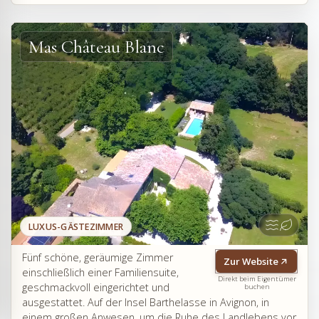
Mas Château Blanc
LUXUS-GÄSTEZIMMER
Fünf schöne, geräumige Zimmer
Zur Website
einschließlich einer Familiensuite,
Direkt beim Eigentümer
geschmackvoll eingerichtet und
buchen
ausgestattet. Auf der Insel Barthelasse in Avignon, in
einem großen Anwesen, um die Ruhe des Landlebens vor