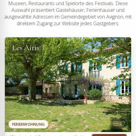
Museen, Restaurants und Spielorte des Festivals. Diese
Auswahl präsentiert Gästehäuser, Ferienhäuser und
ausgewählte Adressen im Gemeindegebiet von Avignon, mit
direktem Zugang zur Website jedes Gastgebers.
Les Airis
FERIENWOHNUNG