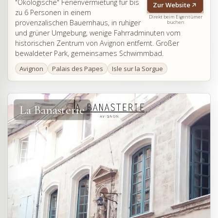
"Ökologische" Ferienvermietung für bis
Zur Website
zu 6 Personen in einem
Direkt beim Eigentümer
provenzalischen Bauernhaus, in ruhiger
buchen
und grüner Umgebung, wenige Fahrradminuten vom
historischen Zentrum von Avignon entfernt. Großer
bewaldeter Park, gemeinsames Schwimmbad.
Avignon
Palais des Papes
Isle sur la Sorgue
La Banasterie