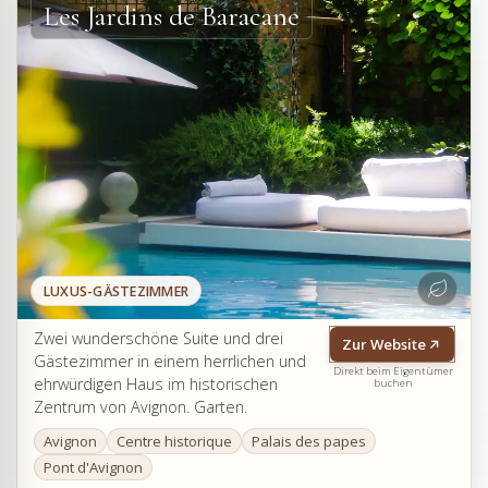
Les Jardins de Baracane
LUXUS-GÄSTEZIMMER
Zwei wunderschöne Suite und drei
Zur Website
Gästezimmer in einem herrlichen und
Direkt beim Eigentümer
ehrwürdigen Haus im historischen
buchen
Zentrum von Avignon. Garten.
Avignon
Centre historique
Palais des papes
Pont d'Avignon