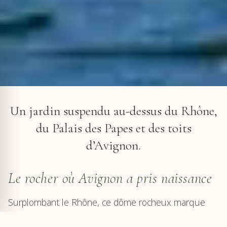
Le Rocher des Doms surplombe le Rhône à Avignon
Un jardin suspendu au-dessus du Rhône,
du Palais des Papes et des toits
d’Avignon.
Le rocher où Avignon a pris naissance
Surplombant le Rhône, ce dôme rocheux marque
l'origine d'Avignon. Refuge face aux crues du fleuve