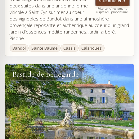
Site officiel
deux suites dans une ancienne ferme
Réserver directement
viticole à Saint-Cyr-sur-mer au coeur
auprès du propriétaire
des vignobles de Bandol, dans une athmoshère
provençale reposante et authentique au coeur d'un grand
jardin d'essences méditerranéennes. Jardin arboré,
Piscine.
Bandol
Sainte Baume
Cassis
Calanques
Bastide de Bellegarde