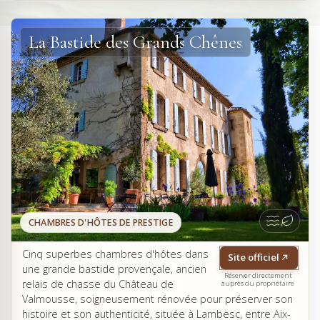
La Bastide des Grands Chênes
CHAMBRES D'HÔTES DE PRESTIGE
Cinq superbes chambres d'hôtes dans
Site officiel
une grande bastide provençale, ancien
Réserver directement
relais de chasse du Château de
auprès du propriétaire
Valmousse, soigneusement rénovée pour préserver son
histoire et son authenticité, située à Lambesc, entre Aix-