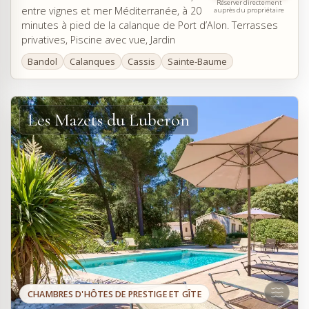
Réserver directement
entre vignes et mer Méditerranée, à 20
auprès du propriétaire
minutes à pied de la calanque de Port d’Alon. Terrasses
privatives, Piscine avec vue, Jardin
Bandol
Calanques
Cassis
Sainte-Baume
Les Mazets du Luberon
CHAMBRES D'HÔTES DE PRESTIGE ET GÎTE