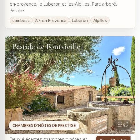
en-provence, le Luberon et les Alpilles. Parc arboré,
Piscine.
Lambesc
Aix-en-Provence
Luberon
Alpilles
Bastide de Fontvieille
CHAMBRES D'HÔTES DE PRESTIGE
Deux élégantes chambres d'hôtes et