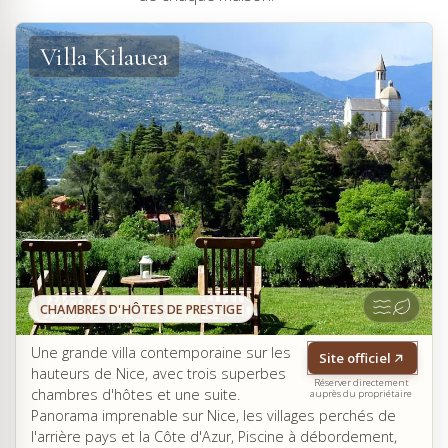
Villa Kilauea
CHAMBRES D'HÔTES DE PRESTIGE
Une grande villa contemporaine sur les
Site officiel
hauteurs de Nice, avec trois superbes
Réserver directement
chambres d'hôtes et une suite.
auprès du propriétaire
Panorama imprenable sur Nice, les villages perchés de
l'arrière pays et la Côte d'Azur, Piscine à débordement,