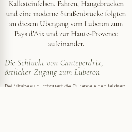
Kalksteinfelsen. Fähren, Hängebrücken
und eine moderne Straßenbrücke folgten
an diesem Übergang vom Luberon zum
Pays d’Aix und zur Haute-Provence
aufeinander.
Die Schlucht von Canteperdrix,
östlicher Zugang zum Luberon
Bei Mirabeau durchquert die Durance einen felsigen
Engpass, der der Landschaft eine unmittelbare Kraft
verleiht. Am rechten Ufer markieren die Höhenzüge
das östliche Ende des Grand Luberon. Gegenüber
öffnet sich
Jouques
zum Pays d’Aix und zur
Montagne Sainte-Victoire
. Flussaufwärts führt das