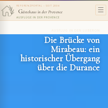
REFERENZPORTAL – SEIT 2004
G
ästehaus in der Provence
AUSFLÜGE IN DER PROVENCE
AUSFLUG IN DEN LUBERON
Die Brücke von
Mirabeau: ein
historischer Übergang
über die Durance