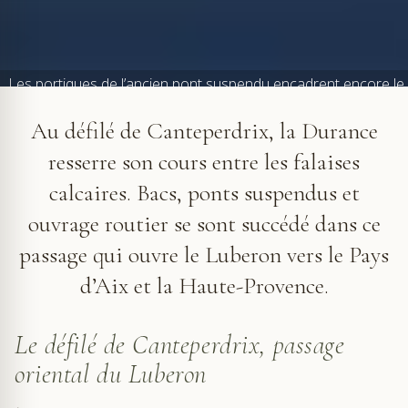
Les portiques de l’ancien pont suspendu encadrent encore le
passage de la Durance, tandis que le pont routier actuel
traverse le défilé à l’arrière-plan.
Au défilé de Canteperdrix, la Durance
resserre son cours entre les falaises
calcaires. Bacs, ponts suspendus et
ouvrage routier se sont succédé dans ce
passage qui ouvre le Luberon vers le Pays
d’Aix et la Haute-Provence.
Le défilé de Canteperdrix, passage
oriental du Luberon