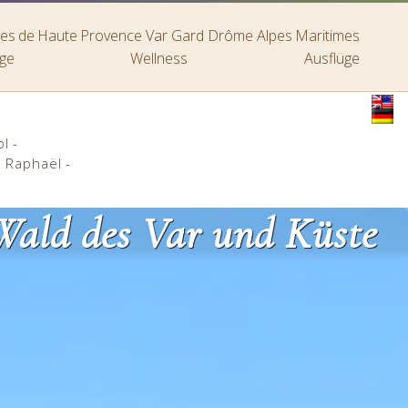
lpes de Haute Provence
Var
Gard
Drôme
Alpes Maritimes
ige
Wellness
Ausflüge
ol
-
t Raphaël
-
Wald des Var und Küste