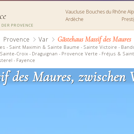
Vaucluse
Bouches du Rhône
A
ce
Ardèche
Prest
 DER PROVENCE
Gästehaus Massif des Maures
Provence
Var
res
-
Saint Maximin & Sainte Baume
-
Sainte Victoire
-
Band
Sainte-Croix
-
Draguignan
-
Provence Verte
-
Fréjus & Sain
sterel
-
Fayence
if des Maures, zwischen 