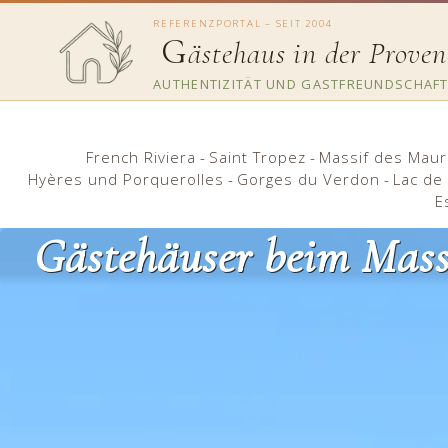
REFERENZPORTAL – SEIT 2004
G
ästehaus in der Proven
AUTHENTIZITÄT UND GASTFREUNDSCHAFT
French Riviera
-
Saint Tropez
-
Massif des Mau
Hyères und Porquerolles
-
Gorges du Verdon
-
Lac de 
E
Gästehäuser beim Mass