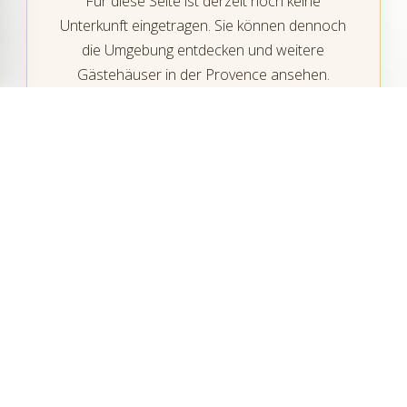
Für diese Seite ist derzeit noch keine
Unterkunft eingetragen. Sie können dennoch
die Umgebung entdecken und weitere
Gästehäuser in der Provence ansehen.
Einen Aufenthalt in Tarascon und
Beaucaire planen
Wann sollte man in Tarascon und Beaucaire
übernachten?
Wo wählt man ein Gästehaus bei Tarascon und