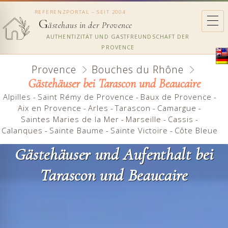
REFERENZPORTAL – SEIT 2004
G
ästehaus in der Provence
AUTHENTIZITÄT UND GASTFREUNDSCHAFT DER
PROVENCE
Provence
Bouches du Rhône
Gästehäuser bei Tarascon und Beaucaire
Alpilles
-
Saint Rémy de Provence
-
Baux de Provence
-
Aix en Provence
-
Arles
-
Tarascon
-
Camargue
-
Saintes Maries de la Mer
-
Marseille
-
Cassis
-
Calanques
-
Sainte Baume
-
Sainte Victoire
-
Côte Bleue
Gästehäuser und Aufenthalt bei
Tarascon und Beaucaire