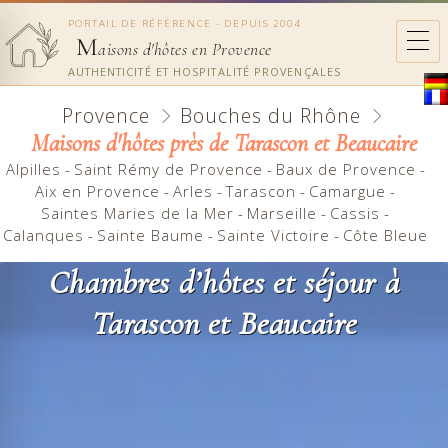
PORTAIL DE RÉFÉRENCE - DEPUIS 2004
M
aisons d'hôtes en Provence
AUTHENTICITÉ ET HOSPITALITÉ PROVENÇALES
Provence
Bouches du Rhône
Maisons d'hôtes près de Tarascon et Beaucaire
Alpilles
-
Saint Rémy de Provence
-
Baux de Provence
-
Aix en Provence
-
Arles
-
Tarascon
-
Camargue
-
Saintes Maries de la Mer
-
Marseille
-
Cassis
-
Calanques
-
Sainte Baume
-
Sainte Victoire
-
Côte Bleue
Chambres d’hôtes et séjour à
Tarascon et Beaucaire