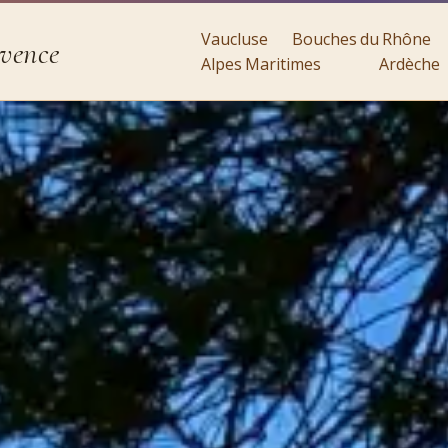
Vaucluse
Bouches du Rhône
ovence
Alpes Maritimes
Ardèche