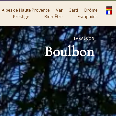
Alpes de Haute Provence
Var
Gard
Drôme
Prestige
Bien-Être
Escapades
TARASCON
Boulbon