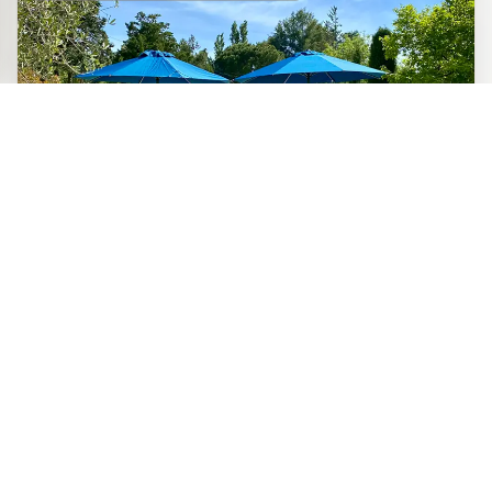
CHAMBRES D'HÔTES DE CHARME
Cinq belles chambres au charme
Site officiel
provençal avec terrasse privative
Réserver directement
aménagée, au coeur d’un magnifique
auprès du propriétaire
parc ombragé et d’une Oliveraie à Maussane au pied des
Alpilles, piscine.
Maussane les Alpilles
Baux de Provence
Alpilles
Saint Rémy de Provence