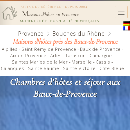
PORTAIL DE RÉFÉRENCE - DEPUIS 2004
M
aisons d'hôtes en Provence
AUTHENTICITÉ ET HOSPITALITÉ PROVENÇALES
Provence
Bouches du Rhône
Maisons d'hôtes près des Baux-de-Provence
Alpilles
-
Saint Rémy de Provence
-
Baux de Provence
-
Aix en Provence
-
Arles
-
Tarascon
-
Camargue
-
Saintes Maries de la Mer
-
Marseille
-
Cassis
-
Calanques
-
Sainte Baume
-
Sainte Victoire
-
Côte Bleue
Chambres d’hôtes et séjour aux
Baux-de-Provence