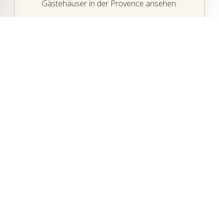
Gästehäuser in der Provence ansehen.
Ihren Aufenthalt an der Côte Bleue
vorbereiten
Wann lohnt sich ein Aufenthalt an der Côte
Bleue?
Wo wählt man ein Gästehaus nahe der Côte
Bleue?
Was kann man an der Côte Bleue unternehmen?