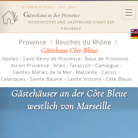
REFERENZPORTAL – SEIT 2004
G
ästehaus in der Provence
AUTHENTIZITÄT UND GASTFREUNDSCHAFT DER
PROVENCE
Provence
Bouches du Rhône
Gästehaus Côte Bleue
Alpilles
-
Saint Rémy de Provence
-
Baux de Provence
-
Aix en Provence
-
Arles
-
Tarascon
-
Camargue
-
Saintes Maries de la Mer
-
Marseille
-
Cassis
-
Calanques
-
Sainte Baume
-
Sainte Victoire
-
Côte Bleue
Gästehäuser an der Côte Bleue
westlich von Marseille