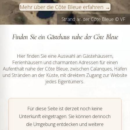
Mehr über die Côte Bleue erfahren
Strand an der Côte Bleue © VF
Bucht an der Côte Bleue © VF
Finden Sie ein Gästehaus nahe der Côte Bleue
Hier finden Sie eine Auswahl an Gästehäusern,
Ferienhäusern und charmanten Adressen für einen
Aufenthalt nahe der Côte Bleue, zwischen Calanques, Häfen
und Stränden an der Küste, mit direktem Zugang zur Website
jedes Eigentümers.
Für diese Seite ist derzeit noch keine
Unterkunft eingetragen. Sie können dennoch
die Umgebung entdecken und weitere