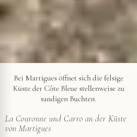
Wenige Schritte vom Hafen entfernt mischen sich am kleinen
Strand von Carro Sand und Kies unter Pinien. © VF
Bei Martigues öffnet sich die felsige
Küste der Côte Bleue stellenweise zu
sandigen Buchten.
La Couronne und Carro an der Küste
von Martigues