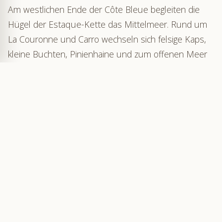
Am westlichen Ende der Côte Bleue begleiten die
Hügel der Estaque-Kette das Mittelmeer. Rund um
La Couronne und Carro wechseln sich felsige Kaps,
kleine Buchten, Pinienhaine und zum offenen Meer
gerichtete Sandstrände ab.
Anders als an den
langen Stränden der
benachbarten Camargue
bildet der Sand hier keine
durchgehende Küstenlinie. Er erscheint in den
Buchten, manchmal nur auf wenigen Dutzend
Metern, bevor wieder helle, von der Brandung
geglättete Platten und zerklüftete Felsen folgen.
Dieser Wechsel verleiht den Stränden von Martigues
sehr unterschiedliche Gesichter: von der großen,
familienfreundlichen Bucht von Verdon bis zu den
kleinen Stränden am Hafen von Carro.