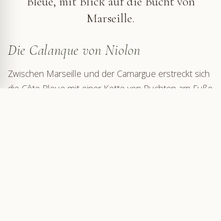
Bleue, mit Blick auf die Bucht von
Marseille.
Die Calanque von Niolon
Zwischen Marseille und der Camargue erstreckt sich
die Côte Bleue mit einer Kette von Buchten am Fuße
der Kalkhügel der Nerthe. Unter ihnen zeichnet sich
die Calanque von Niolon durch ihren pittoresken
Charme aus. Ihr kleiner Hafen mit türkisfarbenem
Wasser öffnet sich zur Bucht von Marseille und den
Frioul-Inseln. Dieses geschützte Refugium
verzaubert Wanderer und Taucher gleichermaßen,
die von der Schönheit dieses unberührten Ortes
angezogen werden.