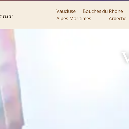
Vaucluse
Bouches du Rhône
ence
Alpes Maritimes
Ardèche
V