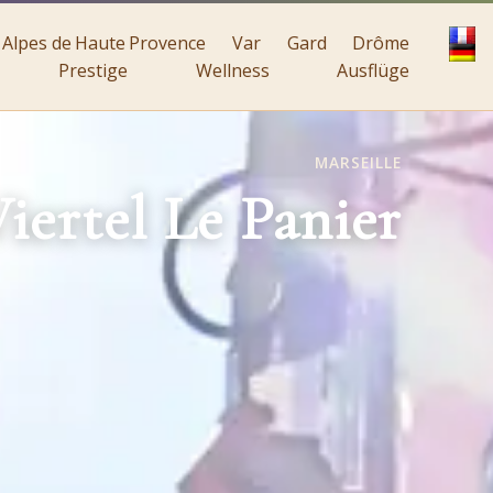
Alpes de Haute Provence
Var
Gard
Drôme
Prestige
Wellness
Ausflüge
MARSEILLE
iertel Le Panier