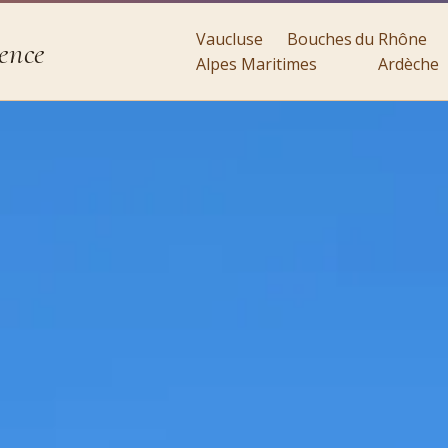
Vaucluse
Bouches du Rhône
ence
Alpes Maritimes
Ardèche