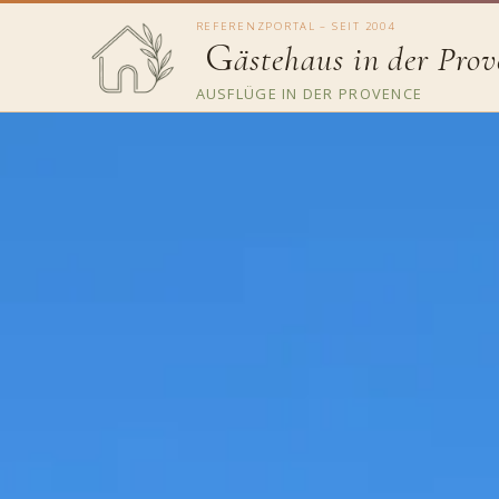
REFERENZPORTAL – SEIT 2004
G
ästehaus in der Prov
AUSFLÜGE IN DER PROVENCE