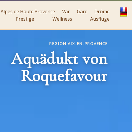
Alpes de Haute Provence
Var
Gard
Drôme
Prestige
Wellness
Ausflüge
REGION AIX-EN-PROVENCE
Aquädukt von
Roquefavour