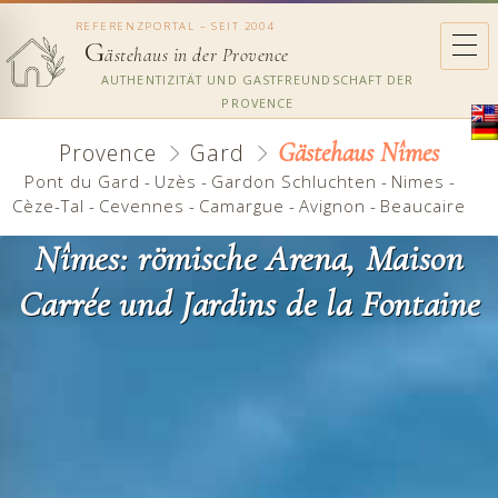
REFERENZPORTAL – SEIT 2004
G
ästehaus in der Provence
AUTHENTIZITÄT UND GASTFREUNDSCHAFT DER
PROVENCE
Gästehaus Nîmes
Provence
Gard
Pont du Gard
-
Uzès
-
Gardon Schluchten
-
Nimes
-
Cèze-Tal
-
Cevennes
-
Camargue
-
Avignon
-
Beaucaire
Nîmes: römische Arena, Maison
Carrée und Jardins de la Fontaine