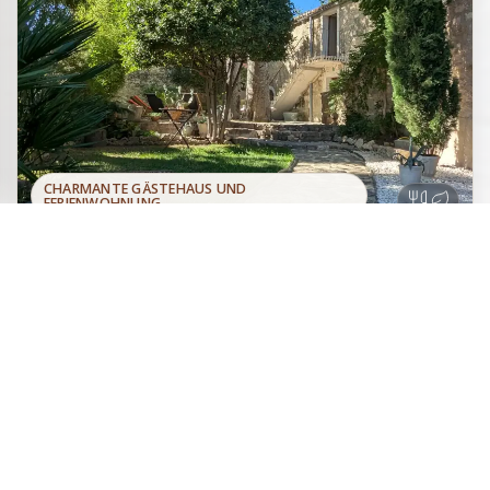
CHARMANTE GÄSTEHAUS UND
FERIENWOHNUNG
Zwei charmante Gästezimmer oder
Zur Website
das gesamte Haus zur Miete, wo die
Direkt beim Eigentümer
Wärme alter Steine auf moderne
buchen
Einrichtung trifft, in einem charaktervollen Anwesen in
Saint-Bauvezy, zwischen Uzès und Sommières. Garten,
gemütliche Gourmet-Abende am Gästetisch.
Uzès
Gorges du Gardon
Pont du Gard
Nîmes