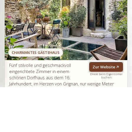
CHARMANTES GÄSTEHAUS
Fünf stilvolle und geschmackvoll
Zur Website
eingerichtete Zimmer in einem
Direkt beim Eigentümer
schönen Dorfhaus aus dem 16.
buchen
Jahrhundert, im Herzen von Grignan, nur wenige Meter
vom berühmten Schloss der Marquise de Sévigné
entfernt. Panoramaausblick auf die Dächer des Dorfes
und die Berge der provenzalischen Drôme.
Grignan
Drôme provençale
Nyons
Vallée du Rhône