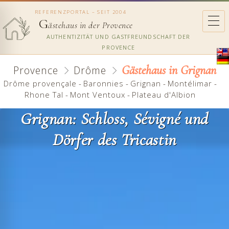
REFERENZPORTAL – SEIT 2004
G
ästehaus in der Provence
AUTHENTIZITÄT UND GASTFREUNDSCHAFT DER
PROVENCE
Gästehaus in Grignan
Provence
Drôme
Drôme provençale
-
Baronnies
-
Grignan
-
Montélimar
-
Rhone Tal
-
Mont Ventoux
-
Plateau d'Albion
Grignan: Schloss, Sévigné und
Dörfer des Tricastin