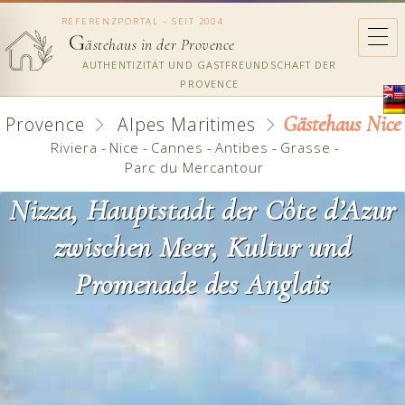
REFERENZPORTAL – SEIT 2004
G
ästehaus in der Provence
AUTHENTIZITÄT UND GASTFREUNDSCHAFT DER
PROVENCE
Gästehaus Nice
Provence
Alpes Maritimes
Riviera
-
Nice
-
Cannes
-
Antibes
-
Grasse
-
Parc du Mercantour
Nizza, Hauptstadt der Côte d’Azur
zwischen Meer, Kultur und
Promenade des Anglais