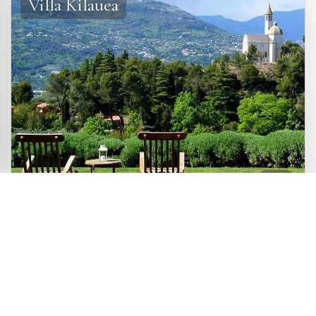
Villa Kilauea
LUXUS-GÄSTEZIMMER
Eine große, moderne Villa auf den
Zur Website
Anhöhen von Nizza mit drei
Direkt beim Eigentümer
wunderschönen Gästezimmern und
buchen
einer Suite. Unverbaubares Panorama auf Nizza, die
hochgelegenen Dörfer des Hinterlandes und die Côte
d'Azur, Infinity-Pool, Garten.
Nice
Côte d'Azur
Antibes
Cannes