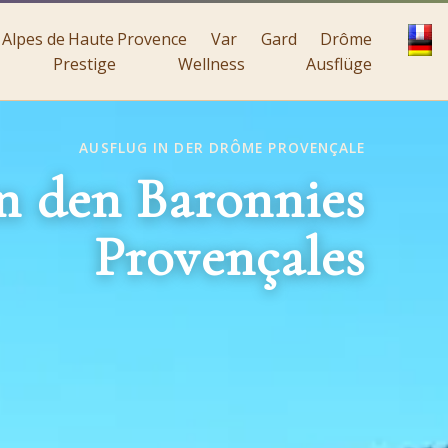
Alpes de Haute Provence
Var
Gard
Drôme
Prestige
Wellness
Ausflüge
AUSFLUG IN DER DRÔME PROVENÇALE
n den Baronnies
Provençales