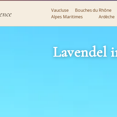
Vaucluse
Bouches du Rhône
ence
Alpes Maritimes
Ardèche
Lavendel i