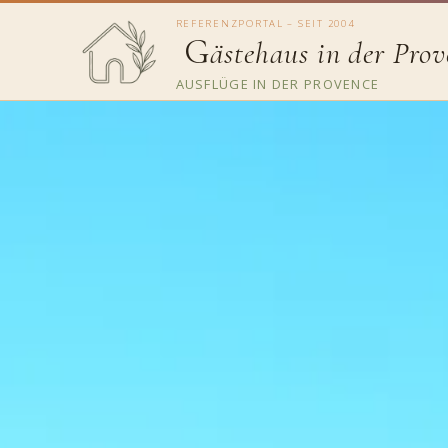
REFERENZPORTAL – SEIT 2004
G
ästehaus in der Prov
AUSFLÜGE IN DER PROVENCE