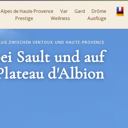
Alpes de Haute Provence
Var
Gard
Drôme
Prestige
Wellness
Ausflüge
LUG ZWISCHEN VENTOUX UND HAUTE-PROVENCE
ei Sault und auf
lateau d'Albion