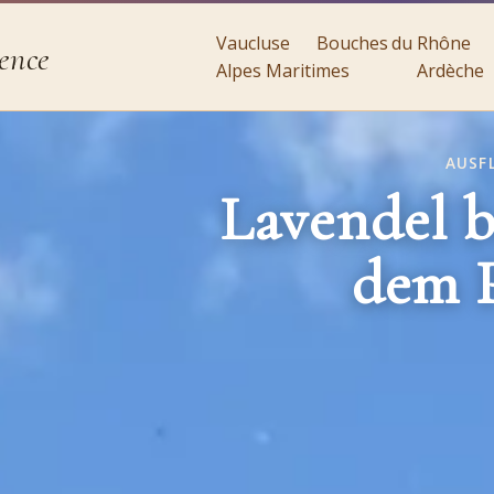
Vaucluse
Bouches du Rhône
ence
Alpes Maritimes
Ardèche
AUSF
Lavendel b
dem P