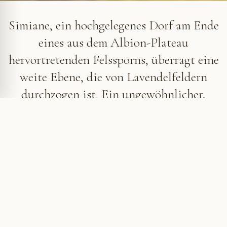
Simiane-la-Rotonde
Simiane, ein hochgelegenes Dorf am Ende
eines aus dem Albion-Plateau
hervortretenden Felssporns, überragt eine
weite Ebene, die von Lavendelfeldern
durchzogen ist. Ein ungewöhnlicher,
massiv anmutender Bergfried in der Form
eines abgestumpften Kegels krönt den
Ort.
Die Rotunde von Simiane
Die strenge Außenseite des Turms täuscht über ein
überraschendes Inneres hinweg. Wie es im