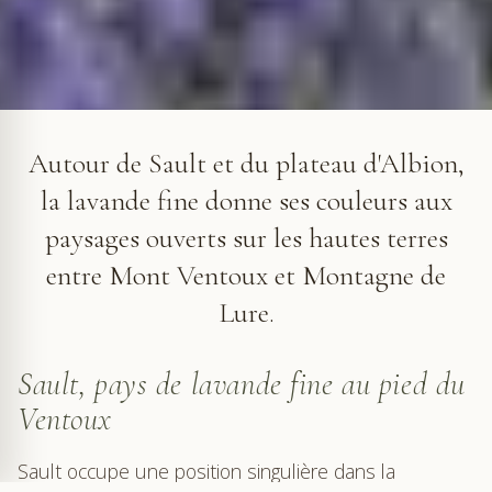
Autour de Sault, la lavande colore les terres hautes du
plateau d'Albion. © VF
Autour de Sault et du plateau d'Albion,
la lavande fine donne ses couleurs aux
paysages ouverts sur les hautes terres
entre Mont Ventoux et Montagne de
Lure.
Sault, pays de lavande fine au pied du
Ventoux
Sault occupe une position singulière dans la