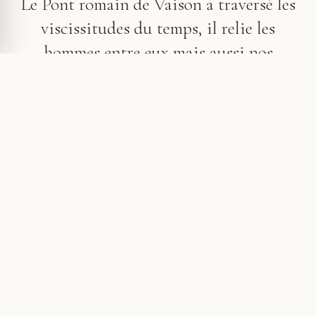
Le Pont romain de Vaison a traversé les
viscissitudes du temps, il relie les
hommes entre eux mais aussi nos
contemporains avec leur héritage
civilisationnel.
Un pont romain sur l’Ouvèze
Contruit au 1er siècle de notre ère, sous le règne de
l'empereur Auguste, le Pont forme une arche
unique, d'environ 15 mètres de long et à plus de 12
mètres au dessus de la rivière. Il est composé de 5
arcs parallèles, constitués chacun de 11 claveaux
(blocs pierres biseautés) soigneusement taillées, et
liés ensemble par la clé de voute. Il est un