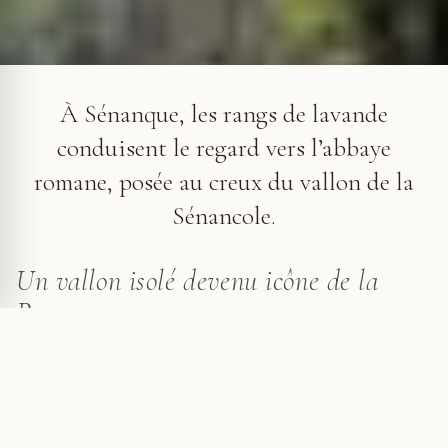
Les lavandes conduisent le regard vers l'abbaye de Sénanque,
au fond du vallon de la Sénancole.
À Sénanque, les rangs de lavande
conduisent le regard vers l’abbaye
romane, posée au creux du vallon de la
Sénancole.
Un vallon isolé devenu icône de la
Provence
À quelques kilomètres de
Gordes
, l'abbaye de
Sénanque apparaît dans un paysage resserré,
protégé par les reliefs secs des Monts de Vaucluse.