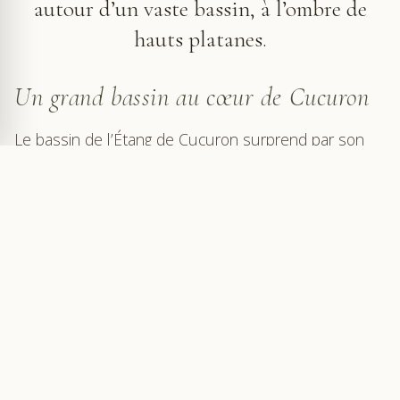
autour d’un vaste bassin, à l’ombre de
hauts platanes.
Un grand bassin au cœur de Cucuron
Le bassin de l’Étang de Cucuron surprend par son
ampleur. L’eau s’étale et s’étire en longueur,
contenue par l’alignement des platanes et les
façades qui l’entourent. Des terrasses, des bancs et
des seuils de maisons bordent la promenade. Cette
longue ouverture contraste avec les rues étroites du
centre ancien.
Long de 61 mètres et large de 13 mètres, le bassin
occupe suffisamment d’espace pour s’imposer
comme un centre de la vie villageoise. Les deux