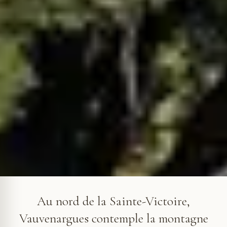
Le château de Vauvenargues au pied de la Sainte-Victoire
Au nord de la Sainte-Victoire,
Vauvenargues contemple la montagne