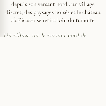
depuis son versant nord : un village
discret, des paysages boisés et le château
où Picasso se retira loin du tumulte.
Un village sur le versant nord de
Sainte-Victoire
Depuis
Aix-en-Provence
, la route de Vauvenargues
quitte progressivement les quartiers habités pour
entrer dans un paysage plus resserré. La montagne
Sainte-Victoire n'est plus une simple silhouette à
l’horizon : elle devient une présence proche, massive,
omniprésente.
Vauvenargues occupe ce versant septentrional
moins connu que les approches du Tholonet ou de