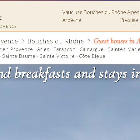
Vaucluse
Bouches du Rhône
Alpe
e
Ardèche
Prestige
ROVENCE
Guest houses in A
ovence
Bouches du Rhône
x en Provence
-
Arles
-
Tarascon
-
Camargue
-
Saintes Mari
-
Sainte Baume
-
Sainte Victoire
-
Côte Bleue
d breakfasts and stays i