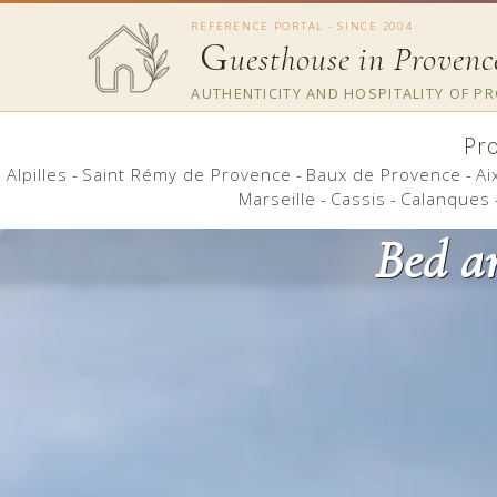
REFERENCE PORTAL - SINCE 2004
G
uesthouse in Provenc
AUTHENTICITY AND HOSPITALITY OF P
Pr
Alpilles
-
Saint Rémy de Provence
-
Baux de Provence
-
Ai
Marseille
-
Cassis
-
Calanques
Bed an