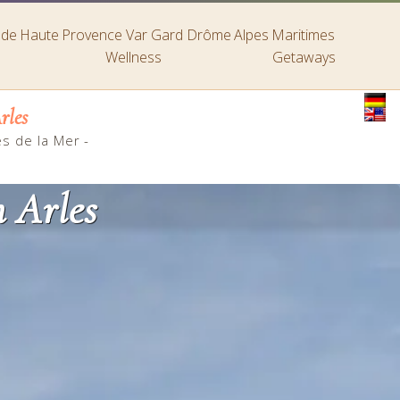
s de Haute Provence
Var
Gard
Drôme
Alpes Maritimes
Wellness
Getaways
rles
es de la Mer
-
n Arles