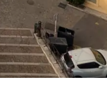
Arles depuis le théâtre antique © VF
Arènes romaines d’Arles © VF