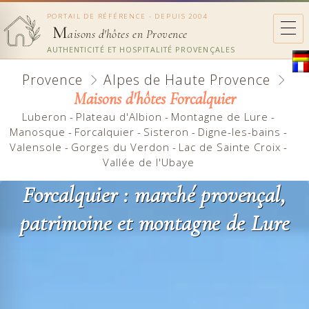
PORTAIL DE RÉFÉRENCE - DEPUIS 2004
M
aisons d'hôtes en Provence
AUTHENTICITÉ ET HOSPITALITÉ PROVENÇALES
Provence
Alpes de Haute Provence
Maisons d'hôtes Forcalquier
Luberon
-
Plateau d'Albion
-
Montagne de Lure
-
Manosque
-
Forcalquier
-
Sisteron
-
Digne-les-bains
-
Valensole
-
Gorges du Verdon
-
Lac de Sainte Croix
-
Vallée de l'Ubaye
Forcalquier : marché provençal,
patrimoine et montagne de Lure