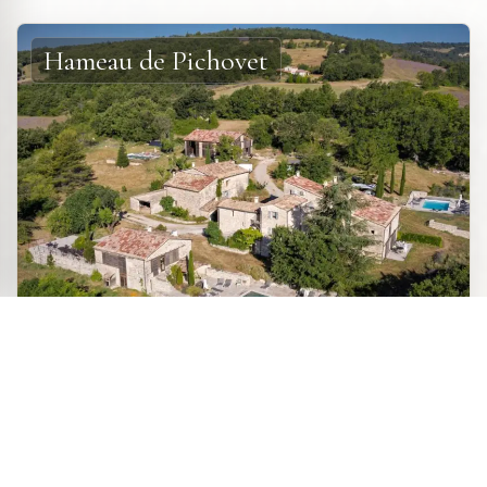
Hameau de Pichovet
GÎTES DE CHARME
Cinq gîtes de charme et un
Site officiel
appartement de standing dans un
Réserver directement
hameau provençal isolé dans la
auprès du propriétaire
campagne provençale et les champs de lavande, à
Vachères en Haute-Provence, dans la région de