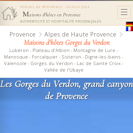
PORTAIL DE RÉFÉRENCE - DEPUIS 2004
M
aisons d'hôtes en Provence
AUTHENTICITÉ ET HOSPITALITÉ PROVENÇALES
Provence
Alpes de Haute Provence
Maisons d'hôtes Gorges du Verdon
Luberon
-
Plateau d'Albion
-
Montagne de Lure
-
Manosque
-
Forcalquier
-
Sisteron
-
Digne-les-bains
-
Valensole
-
Gorges du Verdon
-
Lac de Sainte Croix
-
Vallée de l'Ubaye
Les Gorges du Verdon, grand canyon
de Provence