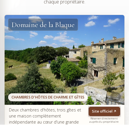
chaque propriétaire.
Domaine de la Blaque
CHAMBRES D'HÔTES DE CHARME ET GÎTES
Deux chambres d'hôtes, trois gîtes et
Site officiel
une maison complètement
Réserver directement
indépendante au cœur d'une grande
auprès du propriétaire
propriété boisée de 300 ha sur les hauteurs de Varages,