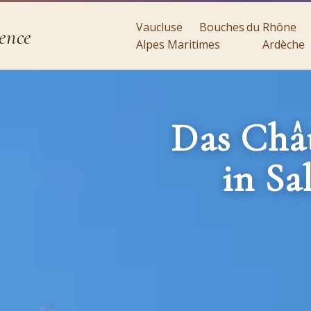
Vaucluse
Bouches du Rhône
ence
Alpes Maritimes
Ardèche
Das Chât
in Sa