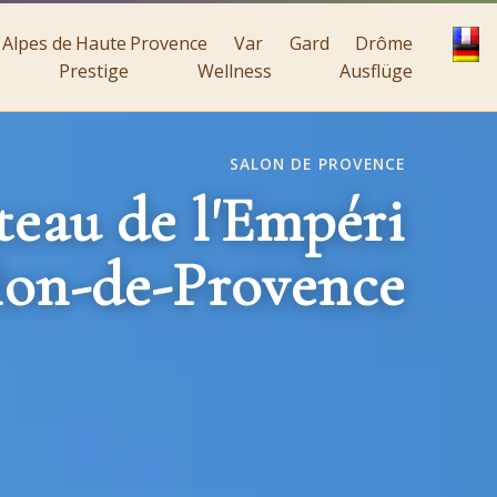
Alpes de Haute Provence
Var
Gard
Drôme
Prestige
Wellness
Ausflüge
SALON DE PROVENCE
eau de l'Empéri
lon-de-Provence