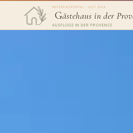
REFERENZPORTAL – SEIT 2004
G
ästehaus in der Prov
AUSFLÜGE IN DER PROVENCE