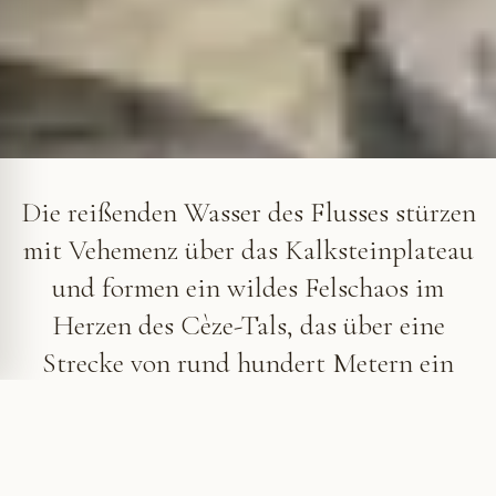
Kaskaden von Sautadet
Die reißenden Wasser des Flusses stürzen
mit Vehemenz über das Kalksteinplateau
und formen ein wildes Felschaos im
Herzen des Cèze-Tals, das über eine
Strecke von rund hundert Metern ein
beeindruckendes Naturschauspiel bietet.
Kaskaden von Sautadet