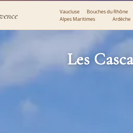
Vaucluse
Bouches du Rhône
ovence
Alpes Maritimes
Ardèche
Les Casca