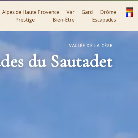
Alpes de Haute Provence
Var
Gard
Drôme
Prestige
Bien-Être
Escapades
VALLÉE DE LA CÈZE
des du Sautadet