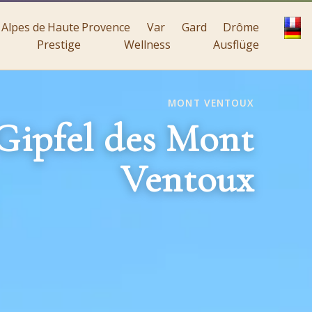
Alpes de Haute Provence
Var
Gard
Drôme
Prestige
Wellness
Ausflüge
MONT VENTOUX
Gipfel des Mont
Ventoux