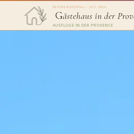
REFERENZPORTAL – SEIT 2004
G
ästehaus in der Prov
AUSFLÜGE IN DER PROVENCE