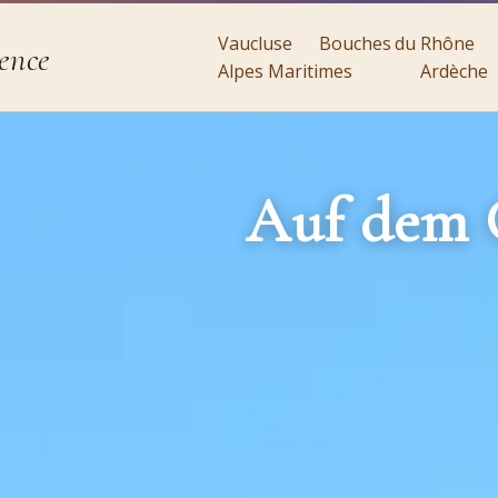
Vaucluse
Bouches du Rhône
ence
Alpes Maritimes
Ardèche
Auf dem 