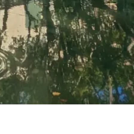
Duché d’Uzès, palais ducal © VF