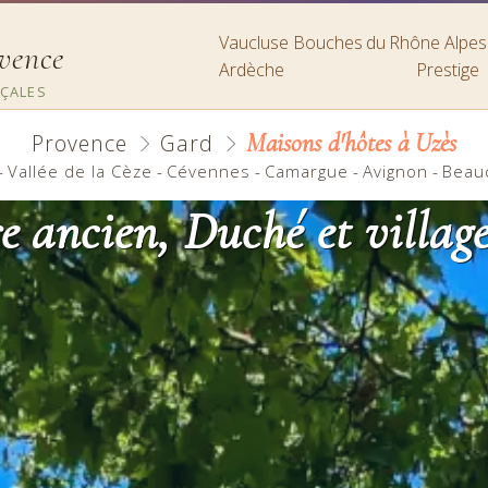
Vaucluse
Bouches du Rhône
Alpe
ovence
Ardèche
Prestige
NÇALES
Maisons d'hôtes à Uzès
Provence
Gard
-
Vallée de la Cèze
-
Cévennes
-
Camargue
-
Avignon
-
Beau
re ancien, Duché et village