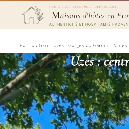
PORTAIL DE RÉFÉRENCE - DEPUIS 2004
M
aisons d'hôtes en Pr
AUTHENTICITÉ ET HOSPITALITÉ PROVE
Pont du Gard
-
Uzès
-
Gorges du Gardon
-
Nîmes
Uzès : cent