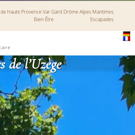
s de Haute Provence
Var
Gard
Drôme
Alpes Maritimes
Bien-Être
Escapades
caire
s de l’Uzège