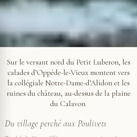
Depuis les premières calades, la collégiale apparaît au-dessus
des murs et des jardins du vieux village.
Sur le versant nord du Petit Luberon, les
calades d’Oppède-le-Vieux montent vers
la collégiale Notre-Dame-d’Alidon et les
ruines du château, au-dessus de la plaine
du Calavon.
Du village perché aux Poulivets